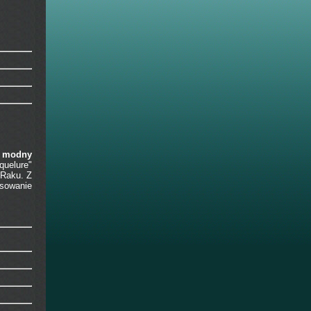
ć
modny
quelure"
 Raku. Z
osowanie