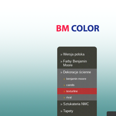
Wersja polska
Farby Benjamin
Moore
Dekoracje ścienne
benjamin moore
candis
texturline
rival
Sztukateria NMC
Tapety