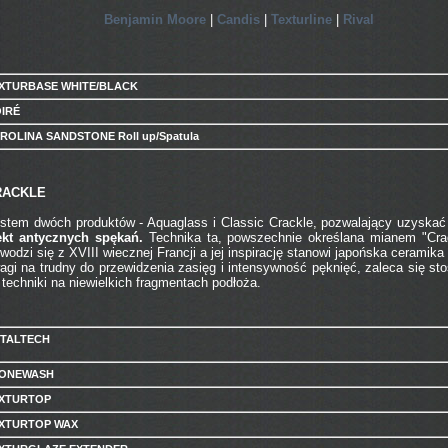
Benjamin Moore
|
Candis
|
Texturline
|
Rival
XTURBASE WHITE/BLACK
IRÉ
ROLINA SANDSTONE Roll up/Spatula
RACKLE
stem dwóch produktów - Aquaglass i Classic Crackle, pozwalający uzyska
ekt antycznych spękań.
Technika ta, powszechnie określana mianem "Cra
wodzi się z XVIII wiecznej Francji a jej inspirację stanowi japońska ceramika
agi na trudny do przewidzenia zasięg i intensywność pęknięć, zaleca się st
j techniki na niewielkich fragmentach podłoża.
TALTECH
ONEWASH
XTURTOP
XTURTOP WAX