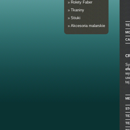
Rolety Faber
Tkaniny
Stiuki
TE
Akcesoria malarskie
MO
CA
C
Sy
ef
wy
uw
te
ME
ST
TE
TE