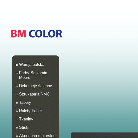
Wersja polska
Farby Benjamin
Moore
Dekoracje ścienne
Sztukateria NMC
Tapety
Rolety Faber
Tkaniny
Stiuki
Akcesoria malarskie