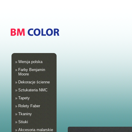
Wersja polska
Farby Benjamin
Moore
Dekoracje ścienne
Sztukateria NMC
Tapety
Rolety Faber
Tkaniny
Stiuki
Akcesoria malarskie