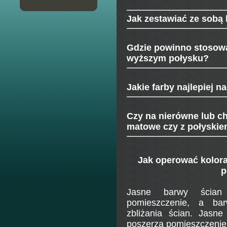
Jak
zestawiać ze
sobą 
Gdzie powinno
stosowa
wyższym połysku?
Jakie
farby najlepiej na
Czy
na nierówne lub ch
matowe czy z połyski
Jak operować kolora
p
Jasne barwy ścian 
pomieszczenie, a bar
zbliżania ścian. Jasne
poszerzą pomieszczenie