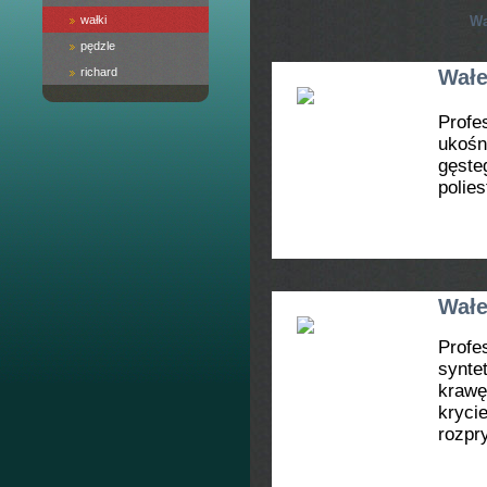
wałki
Wa
pędzle
richard
Wałe
Profe
ukośn
gęst
polie
Wałe
Profe
synt
kraw
kryci
rozpry