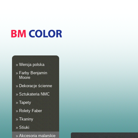
Wersja polska
Farby Benjamin
Moore
Dekoracje ścienne
Sztukateria NMC
Tapety
Rolety Faber
Tkaniny
Stiuki
Akcesoria malarskie