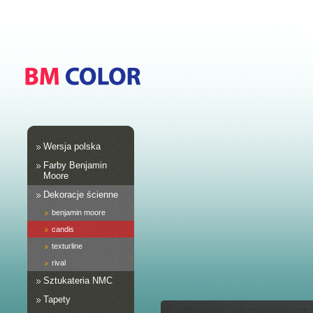
Wersja polska
Farby Benjamin
Moore
Dekoracje ścienne
benjamin moore
candis
texturline
rival
Sztukateria NMC
Tapety