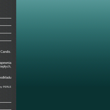
 Candis.
zapewnia
epłych,
podkładu
ery PERLE