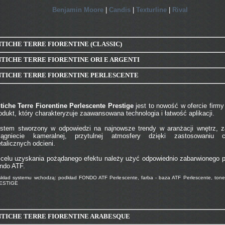
Benjamin Moore
|
Candis
|
Texturline
|
Rival
TICHE TERRE FIORENTINE (CLASSIC)
TICHE TERRE FIORENTINE ORI E ARGENTI
NTICHE TERRE FIORENTINE PERLESCENTE
tiche Terre Fiorentine Perlescente Prestige
jest to nowość w ofercie firmy
odukt, który charakteryzuje zaawansowana technologia i łatwość aplikacji.
stem stworzony w odpowiedzi na najnowsze trendy w aranżacji wnętrz, 
iągniecie kameralnej, przytulnej atmosfery dzięki zastosowaniu ci
talicznych odcieni.
celu uzyskania pożądanego efektu należy użyć odpowiednio zabarwionego 
ndo ATF.
kład systemu wchodzą: podkład FONDO ATF Perlescente, farba - baza ATF Perlescente, ton
ESTIGE
NTICHE TERRE FIORENTINE ARABESQUE