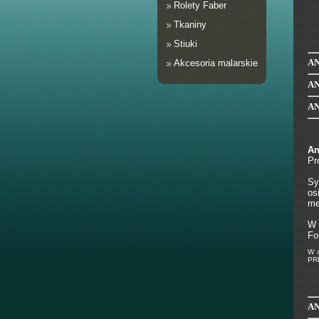
Rolety Faber
Tkaniny
Stiuki
AN
Akcesoria malarskie
AN
A
An
Pr
Sy
os
me
W 
Fo
W s
PR
A