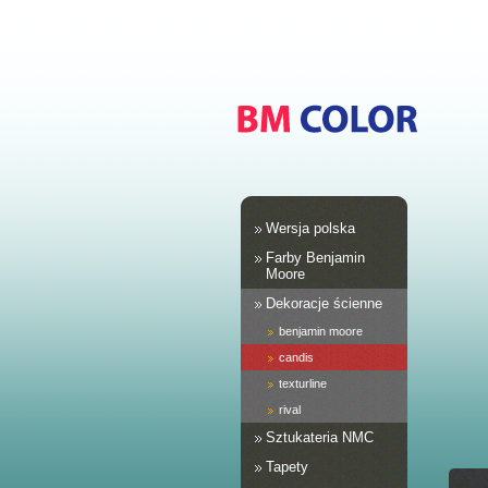
Wersja polska
Farby Benjamin
Moore
Dekoracje ścienne
benjamin moore
candis
texturline
rival
Sztukateria NMC
Tapety